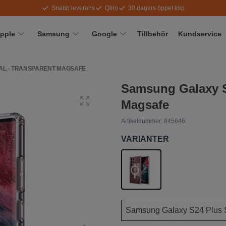
Snabb leverans
Qliro
30 dagars öppet köp
pple
Samsung
Google
Tillbehör
Kundservice
AL - TRANSPARENT MAGSAFE
Samsung Galaxy S
Magsafe
Artikelnummer:
845646
VARIANTER