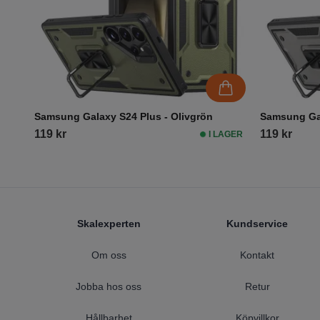
Samsung Galaxy S24 Plus - Olivgrön
Samsung Gal
119 kr
119 kr
I LAGER
Footer
Skalexperten
Kundservice
Om oss
Kontakt
Jobba hos oss
Retur
Hållbarhet
Köpvillkor