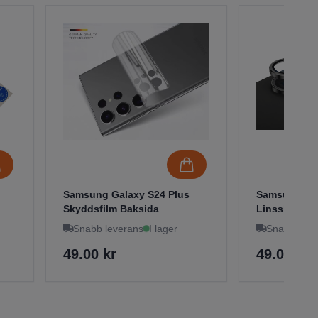
Samsung Galaxy S24 Plus
Samsung Gal
Skyddsfilm Baksida
Linsskydd Hä
Snabb leverans
I lager
Snabb leve
49.00 kr
49.00 kr