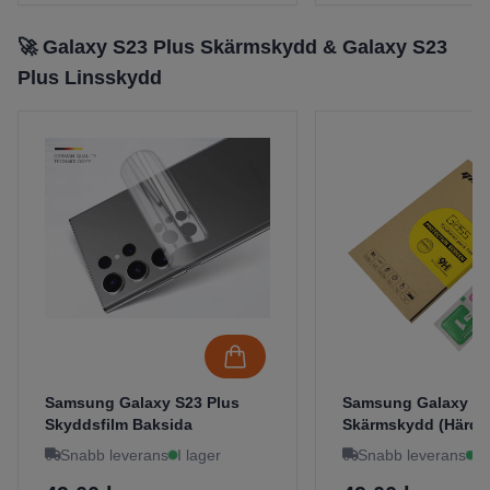
🚀 Galaxy S23 Plus Skärmskydd & Galaxy S23
Plus Linsskydd
Samsung Galaxy S23 Plus
Samsung Galaxy S23
Skyddsfilm Baksida
Skärmskydd (Härdat
Snabb leverans
I lager
Snabb leverans
I 