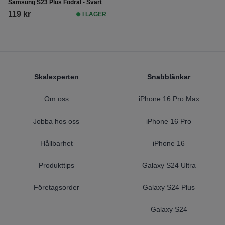
Samsung S23 Plus Fodral - Svart
119 kr
I LAGER
Footer
Skalexperten
Snabblänkar
Om oss
iPhone 16 Pro Max
Jobba hos oss
iPhone 16 Pro
Hållbarhet
iPhone 16
Produkttips
Galaxy S24 Ultra
Företagsorder
Galaxy S24 Plus
Galaxy S24