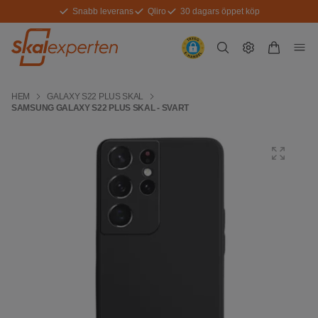
Snabb leverans
Qliro
30 dagars öppet köp
HEM
GALAXY S22 PLUS SKAL
SAMSUNG GALAXY S22 PLUS SKAL - SVART