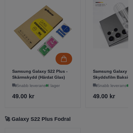
Samsung Galaxy S22 Plus -
Samsung Galaxy S2
Skärmskydd (Härdat Glas)
Skyddsfilm Baksida
Snabb leverans
I lager
Snabb leverans
I 
49.00 kr
49.00 kr
🚀 Galaxy S22 Plus Fodral