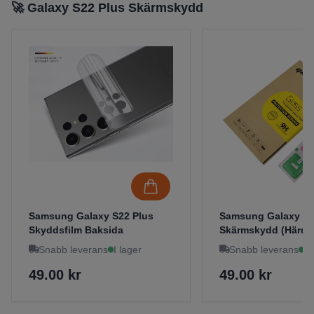
🚀 Galaxy S22 Plus Skärmskydd
Samsung Galaxy S22 Plus
Samsung Galaxy S22
Skyddsfilm Baksida
Skärmskydd (Härdat
Snabb leverans
I lager
Snabb leverans
I 
49.00 kr
49.00 kr