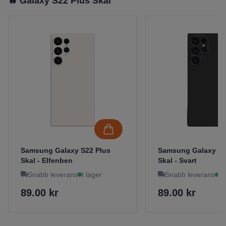
🔥 Galaxy S22 Plus Skal
Samsung Galaxy S22 Plus
Samsung Galaxy S2
Skal - Elfenben
Skal - Svart
Snabb leverans
I lager
Snabb leverans
I 
89.00 kr
89.00 kr