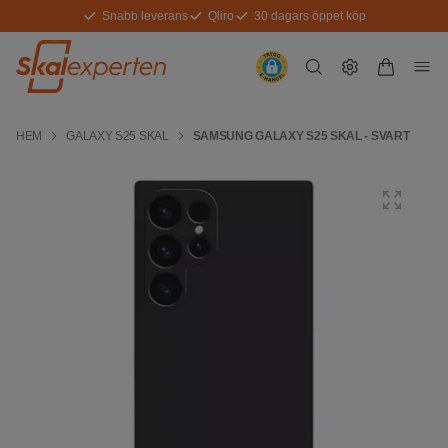
Snabb leverans
Qliro
30 dagars öppet köp
HEM
GALAXY S25 SKAL
SAMSUNG GALAXY S25 SKAL - SVART