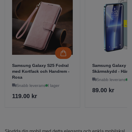
Samsung Galaxy S25 Fodral
Samsung Galaxy S
med Kortfack och Handrem -
Skärmskydd - Härda
Rosa
Snabb leverans
I 
Snabb leverans
I lager
89.00 kr
119.00 kr
Skydda din mobil med detta eleganta och enkla mobilskal,