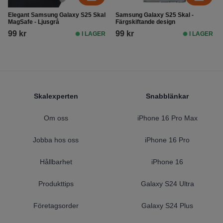
Elegant Samsung Galaxy S25 Skal
Samsung Galaxy S25 Skal -
MagSafe - Ljusgrå
Färgskiftande design
99 kr
99 kr
I LAGER
I LAGER
Footer
Skalexperten
Snabblänkar
Om oss
iPhone 16 Pro Max
Jobba hos oss
iPhone 16 Pro
Hållbarhet
iPhone 16
Produkttips
Galaxy S24 Ultra
Företagsorder
Galaxy S24 Plus