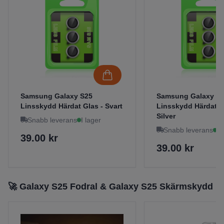
Samsung Galaxy S25
Samsung Galaxy S
Linsskydd Härdat Glas - Svart
Linsskydd Härdat G
Silver
Snabb leverans
I lager
Snabb leverans
I 
39.00 kr
39.00 kr
🚀 Galaxy S25 Fodral & Galaxy S25 Skärmskydd